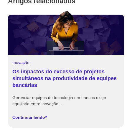
Artigos relacionados
Inovação
I
Os impactos do excesso de projetos
T
simultâneos na produtividade de equipes
o
bancárias
t
Gerenciar equipes de tecnologia em bancos exige
O
equilíbrio entre inovação,..
Br
Continuar lendo
C