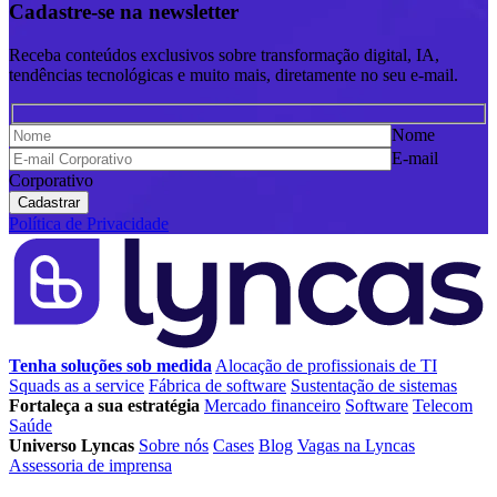
Cadastre-se na newsletter
Receba conteúdos exclusivos sobre transformação digital, IA,
tendências tecnológicas e muito mais, diretamente no seu e-mail.
Nome
E-mail
Corporativo
Política de Privacidade
Tenha soluções sob medida
Alocação de profissionais de TI
Squads as a service
Fábrica de software
Sustentação de sistemas
Fortaleça a sua estratégia
Mercado financeiro
Software
Telecom
Saúde
Universo Lyncas
Sobre nós
Cases
Blog
Vagas na Lyncas
Assessoria de imprensa