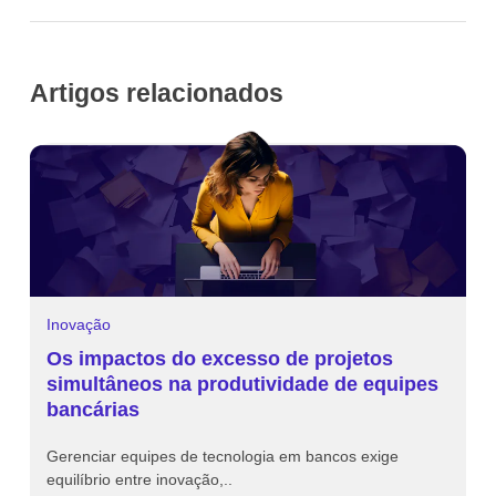
Artigos relacionados
Inovação
I
Os impactos do excesso de projetos
T
simultâneos na produtividade de equipes
o
bancárias
t
Gerenciar equipes de tecnologia em bancos exige
O
equilíbrio entre inovação,..
Br