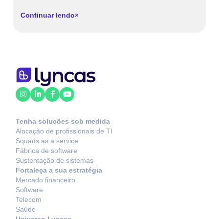
Continuar lendo
C
Tenha soluções sob medida
Alocação de profissionais de TI
Squads as a service
Fábrica de software
Sustentação de sistemas
Fortaleça a sua estratégia
Mercado financeiro
Software
Telecom
Saúde
Universo Lyncas