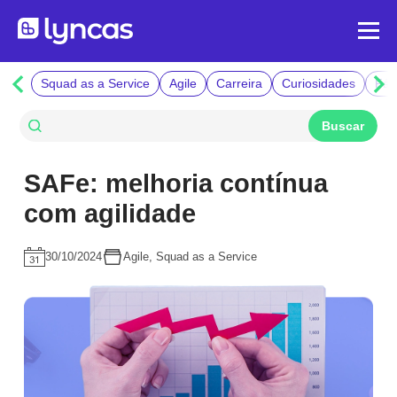
Squad as a Service
Agile
Carreira
Curiosidades
Fáb
SAFe: melhoria contínua
com agilidade
30/10/2024
Agile
,
Squad as a Service