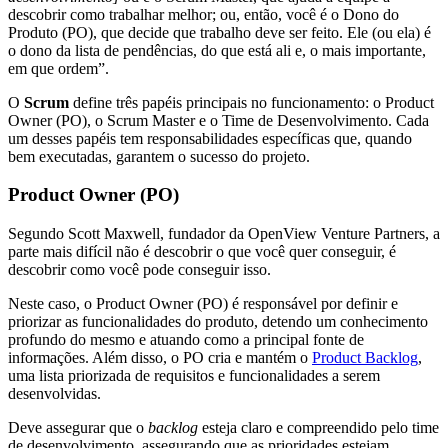
descobrir como trabalhar melhor; ou, então, você é o Dono do
Produto (PO), que decide que trabalho deve ser feito. Ele (ou ela) é
o dono da lista de pendências, do que está ali e, o mais importante,
em que ordem”.
O
Scrum
define três papéis principais no funcionamento: o Product
Owner (PO), o Scrum Master e o Time de Desenvolvimento. Cada
um desses papéis tem responsabilidades específicas que, quando
bem executadas, garantem o sucesso do projeto.
Product Owner (PO)
Segundo Scott Maxwell, fundador da OpenView Venture Partners, a
parte mais difícil não é descobrir o que você quer conseguir, é
descobrir como você pode conseguir isso.
Neste caso, o Product Owner (PO) é responsável por definir e
priorizar as funcionalidades do produto, detendo um conhecimento
profundo do mesmo e atuando como a principal fonte de
informações. Além disso, o PO cria e mantém o
Product Backlog
,
uma lista priorizada de requisitos e funcionalidades a serem
desenvolvidas.
Deve assegurar que o
backlog
esteja claro e compreendido pelo time
de desenvolvimento, assegurando que as prioridades estejam