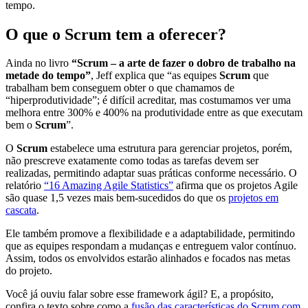
tempo.
O que o Scrum tem a oferecer?
Ainda no livro
“Scrum – a arte de fazer o dobro de trabalho na
metade do tempo”
, Jeff explica que “as equipes
Scrum
que
trabalham bem conseguem obter o que chamamos de
“hiperprodutividade”; é difícil acreditar, mas costumamos ver uma
melhora entre 300% e 400% na produtividade entre as que executam
bem o
Scrum
”.
O
Scrum
estabelece uma estrutura para gerenciar projetos, porém,
não prescreve exatamente como todas as tarefas devem ser
realizadas, permitindo adaptar suas práticas conforme necessário. O
relatório
“16 Amazing Agile Statistics”
afirma que os projetos Agile
são quase 1,5 vezes mais bem-sucedidos do que os
projetos em
cascata
.
Ele também promove a flexibilidade e a adaptabilidade, permitindo
que as equipes respondam a mudanças e entreguem valor contínuo.
Assim, todos os envolvidos estarão alinhados e focados nas metas
do projeto.
Você já ouviu falar sobre esse framework ágil? E, a propósito,
confira o texto sobre como a
fusão das características do Scrum com