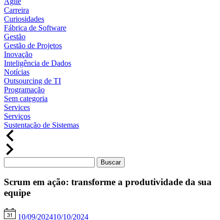
Agile
Carreira
Curiosidades
Fábrica de Software
Gestão
Gestão de Projetos
Inovação
Inteligência de Dados
Notícias
Outsourcing de TI
Programação
Sem categoria
Services
Serviços
Sustentação de Sistemas
Scrum em ação: transforme a produtividade da sua
equipe
10/09/2024
10/10/2024