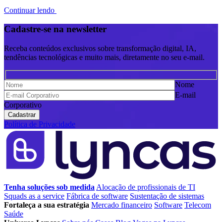
Continuar lendo
Cadastre-se na newsletter
Receba conteúdos exclusivos sobre transformação digital, IA,
tendências tecnológicas e muito mais, diretamente no seu e-mail.
Nome
E-mail
Corporativo
Política de Privacidade
Tenha soluções sob medida
Alocação de profissionais de TI
Squads as a service
Fábrica de software
Sustentação de sistemas
Fortaleça a sua estratégia
Mercado financeiro
Software
Telecom
Saúde