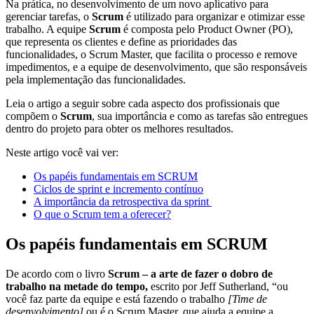
Na prática, no desenvolvimento de um novo aplicativo para
gerenciar tarefas, o
Scrum
é utilizado para organizar e otimizar esse
trabalho. A equipe
Scrum
é composta pelo Product Owner (PO),
que representa os clientes e define as prioridades das
funcionalidades, o Scrum Master, que facilita o processo e remove
impedimentos, e a equipe de desenvolvimento, que são responsáveis
pela implementação das funcionalidades.
Leia o artigo a seguir sobre cada aspecto dos profissionais que
compõem o
Scrum
, sua importância e como as tarefas são entregues
dentro do projeto para obter os melhores resultados.
Neste artigo você vai ver:
Os papéis fundamentais em SCRUM
Ciclos de sprint e incremento contínuo
A importância da retrospectiva da sprint
O que o Scrum tem a oferecer?
Os papéis fundamentais em SCRUM
De acordo com o livro
Scrum – a arte de fazer o dobro de
trabalho na metade do tempo,
escrito por Jeff Sutherland, “ou
você faz parte da equipe e está fazendo o trabalho
[Time de
desenvolvimento]
ou é o Scrum Master, que ajuda a equipe a