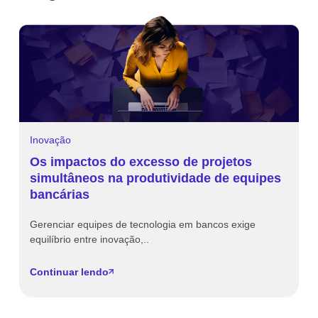
Inovação
I
Os impactos do excesso de projetos
T
simultâneos na produtividade de equipes
o
bancárias
t
Gerenciar equipes de tecnologia em bancos exige
O
equilíbrio entre inovação,..
Br
Continuar lendo
C