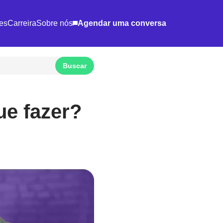
es
Carreira
Sobre nós
Agendar uma conversa
Gestão de Projetos
Inovação
Inteligência de Dados
Notícia
ue fazer?