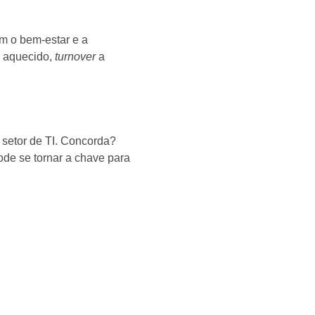
m o bem-estar e a
o aquecido,
turnover
a
setor de TI. Concorda?
ode se tornar a chave para