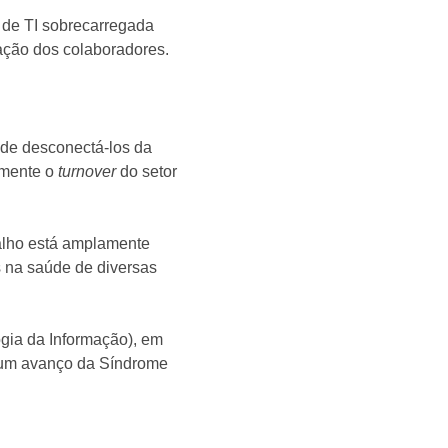
 de TI sobrecarregada
ação dos colaboradores.
ode desconectá-los da
amente o
turnover
do setor
alho está amplamente
s na saúde de diversas
ia da Informação), em
a um avanço da Síndrome