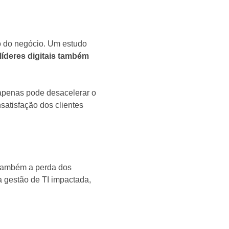
o do negócio. Um estudo
íderes digitais também
 apenas pode desacelerar o
satisfação dos clientes
 também a perda dos
a gestão de TI impactada,