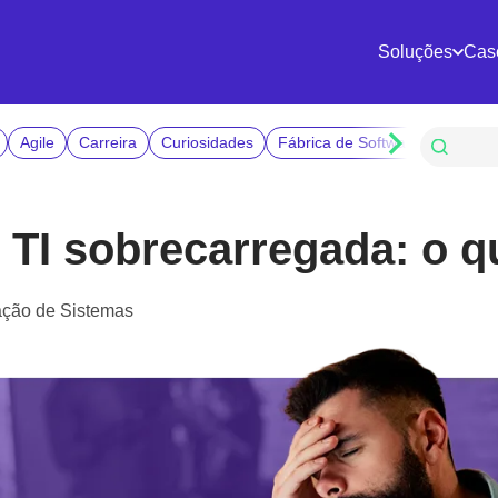
Soluções
Cas
Agile
Carreira
Curiosidades
Fábrica de Software
Gestão
 TI sobrecarregada: o q
ação de Sistemas