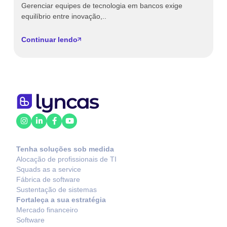
Gerenciar equipes de tecnologia em bancos exige
O
equilíbrio entre inovação,..
Br
Continuar lendo
C
Tenha soluções sob medida
Alocação de profissionais de TI
Squads as a service
Fábrica de software
Sustentação de sistemas
Fortaleça a sua estratégia
Mercado financeiro
Software