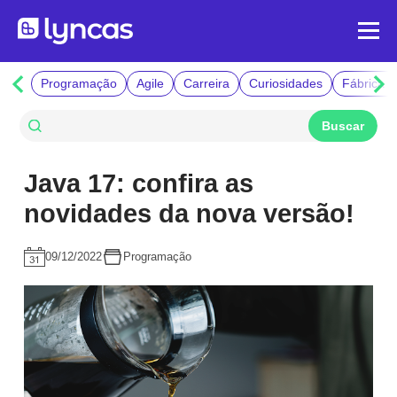
Programação
Agile
Carreira
Curiosidades
Fábrica d
Java 17: confira as
novidades da nova versão!
09/12/2022
Programação