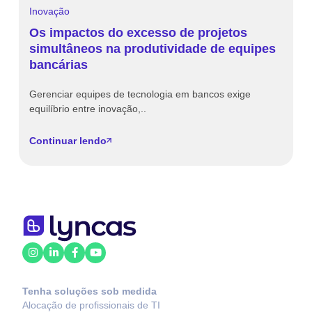
Inovação
I
Os impactos do excesso de projetos
T
simultâneos na produtividade de equipes
o
bancárias
t
Gerenciar equipes de tecnologia em bancos exige
O
equilíbrio entre inovação,..
Br
Continuar lendo
C
Tenha soluções sob medida
Alocação de profissionais de TI