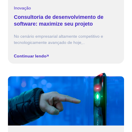
Inovação
Consultoria de desenvolvimento de
software: maximize seu projeto
No cenário empresarial altamente competitivo e
tecnologicamente avançado de hoje,..
Continuar lendo