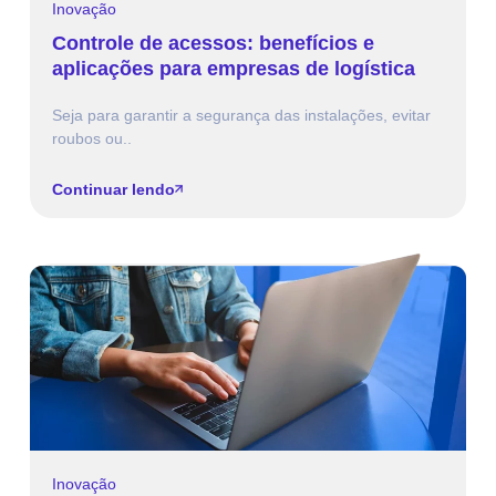
Inovação
Controle de acessos: benefícios e
aplicações para empresas de logística
Seja para garantir a segurança das instalações, evitar
roubos ou..
Continuar lendo
Inovação