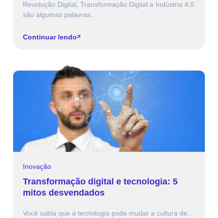
Revolução Digital, Transformação Digital e Indústria 4.0
são algumas palavras..
Continuar lendo
Inovação
Transformação digital e tecnologia: 5
mitos desvendados
Você sabia que a tecnologia pode mudar a cultura de..