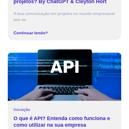
projetos? By ChatGPT & Cleyton Hort
A boa comunicação em projetos no mundo empresarial
tem se..
Continuar lendo
Inovação
O que é API? Entenda como funciona e
como utilizar na sua empresa