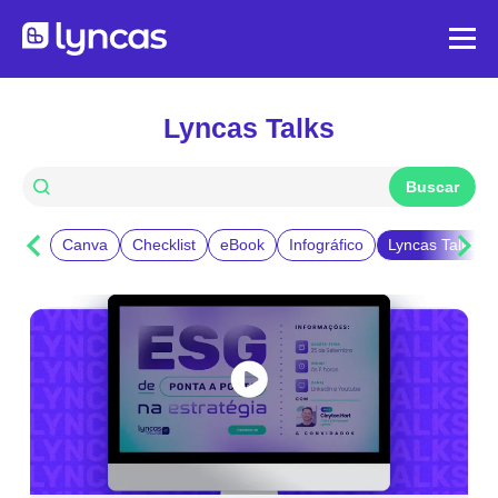
Lyncas Talks
Canva
Checklist
eBook
Infográfico
Lyncas Talks