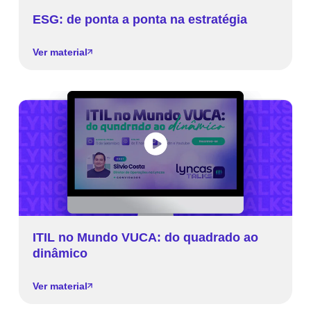
ESG: de ponta a ponta na estratégia
Ver material
ITIL no Mundo VUCA: do quadrado ao
dinâmico
Ver material