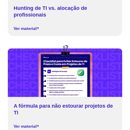
Hunting de TI vs. alocação de
profissionais
Ver material
A fórmula para não estourar projetos de
TI
Ver material