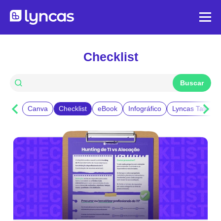
Checklist
Canva
Checklist
eBook
Infográfico
Lyncas Talks