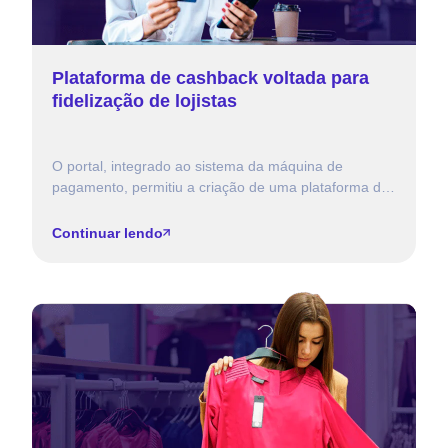
Plataforma de cashback voltada para
fidelização de lojistas
O portal, integrado ao sistema da máquina de
pagamento, permitiu a criação de uma plataforma de
cashback, a partir da geração de créditos para
recompra […]
Continuar lendo