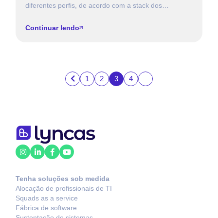
diferentes perfis, de acordo com a stack dos
sistemas, pode se tornar um grande desafio, inclusive
[…]
Continuar lendo
1
2
3
4
Tenha soluções sob medida
Alocação de profissionais de TI
Squads as a service
Fábrica de software
Sustentação de sistemas