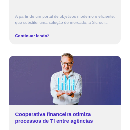
A partir de um portal de objetivos moderno e eficiente,
que substitui uma solução de mercado, a Sicredi
Norte SC permitiu mais autonomia e eficiência […]
Continuar lendo
Cooperativa financeira otimiza
processos de TI entre agências