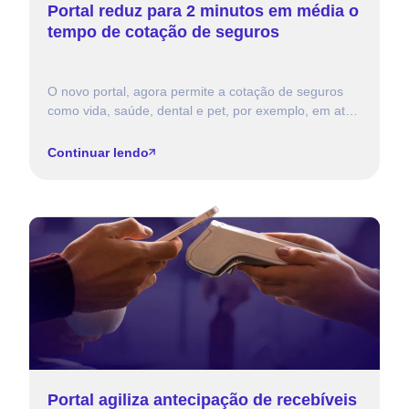
Portal reduz para 2 minutos em média o
tempo de cotação de seguros
O novo portal, agora permite a cotação de seguros
como vida, saúde, dental e pet, por exemplo, em até
dez operadoras, proporcionando uma jornada de […]
Continuar lendo
Portal agiliza antecipação de recebíveis