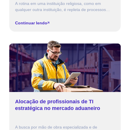
A rotina em uma instituição religiosa, como em
qualquer outra instituição, é repleta de processos
diários. Por isso, um sistema de gestão para igrejas
acaba […]
Continuar lendo
Alocação de profissionais de TI
estratégica no mercado aduaneiro
A busca por mão de obra especializada e de