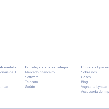
ob medida
Fortaleça a sua estratégia
Universo Lyncas
ionais de TI
Mercado financeiro
Sobre nós
e
Software
Cases
Telecom
Blog
temas
Saúde
Vagas na Lyncas
Assessoria de im