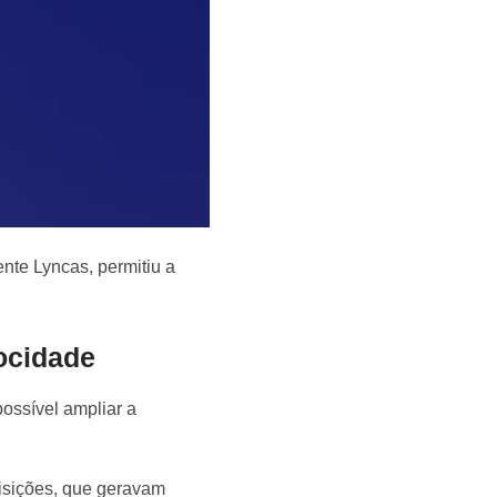
ente Lyncas, permitiu a
ocidade
ossível ampliar a
uisições, que geravam