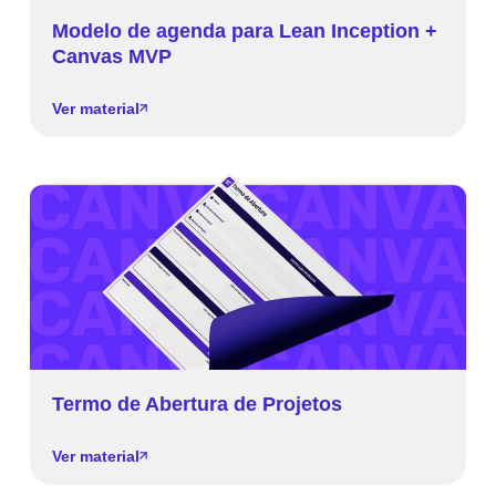
Modelo de agenda para Lean Inception +
Canvas MVP
Ver material
Termo de Abertura de Projetos
Ver material