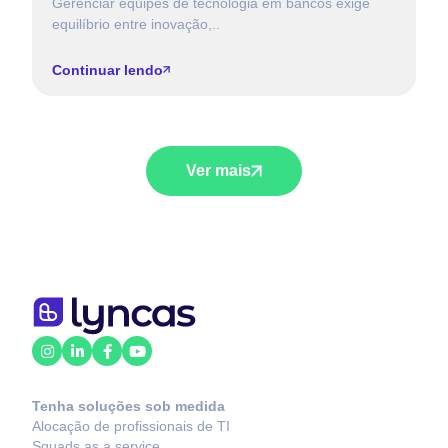
Gerenciar equipes de tecnologia em bancos exige
O
equilíbrio entre inovação,..
Br
Continuar lendo
C
Ver mais
Tenha soluções sob medida
Alocação de profissionais de TI
Squads as a service